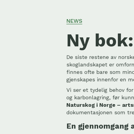
NEWS
Ny bok:
De siste restene av norsk
skoglandskapet er omforme
finnes ofte bare som mindr
gjenskapes innenfor en me
Vi ser et tydelig behov f
og karbonlagring, før ku
Naturskog i Norge – art
dokumentasjonen som treng
En gjennomgang a