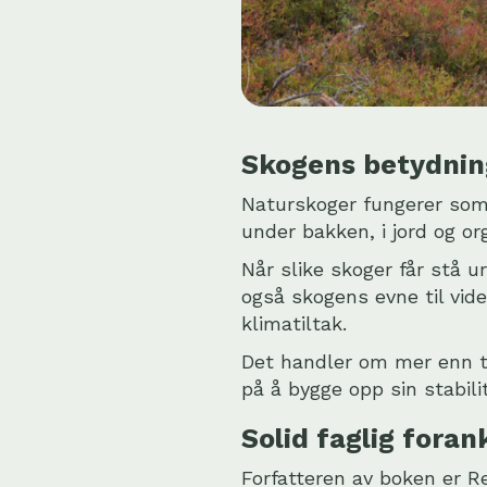
Skogens betydnin
Naturskoger fungerer som 
under bakken, i jord og o
Når slike skoger får stå u
også skogens evne til vid
klimatiltak.
Det handler om mer enn t
på å bygge opp sin stabilit
Solid faglig foran
Forfatteren av boken er
R