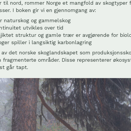
sør til nord, rommer Norge et mangfold av skogtyper 
ser. I boken gir vi en gjennomgang av:
r naturskog og gammelskog
tinuitet utvikles over tid
sjiktet struktur og gamle trær er avgjørende for bio
ger spiller i langsiktig karbonlagring
er av det norske skoglandskapet som produksjonssk
m fragmenterte områder. Disse representerer økosy
t går tapt.