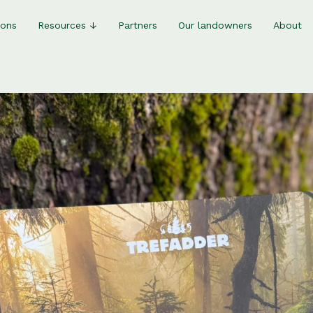
ions
Resources ↓
Partners
Our landowners
About