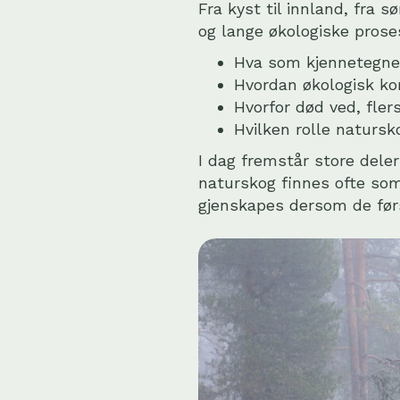
Fra kyst til innland, fra 
og lange økologiske proses
Hva som kjennetegne
Hvordan økologisk kon
Hvorfor død ved, fler
Hvilken rolle natursko
I dag fremstår store del
naturskog finnes ofte so
gjenskapes dersom de førs