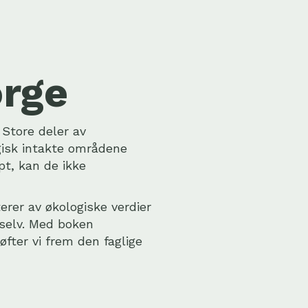
orge
 Store deler av
gisk intakte områdene
pt, kan de ikke
erer av økologiske verdier
selv. Med boken
øfter vi frem den faglige