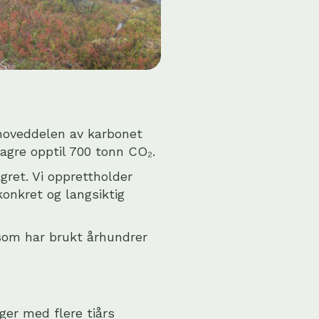
 hoveddelen av karbonet
agre opptil 700 tonn CO₂.
agret. Vi opprettholder
onkret og langsiktig
som har brukt århundrer
ger med flere tiårs