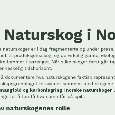
 Naturskog i N
e naturskoger er i dag fragmenterte og under press.
t til produksjonsskog, og de virkelig gamle, økolo
e lommer i terrenget. Når slike skoger først går ta
nneskelig tidshorisont.
or å dokumentere hva naturskogene faktisk represent
nnskapsgrunnlaget forsvinner sammen med skogene 
smangfold og karbonlagring i norske naturskoger
l
s for å forstå hva som står på spill.
v naturskogenes rolle