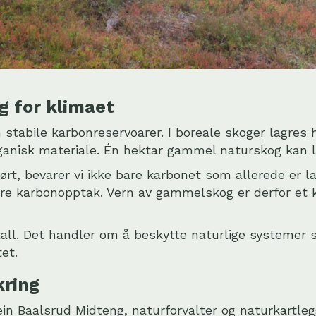
g for klimaet
stabile karbonreservoarer. I boreale skoger lagres
rganisk materiale. Én hektar gammel naturskog kan l
rørt, bevarer vi ikke bare karbonet som allerede er l
ere karbonopptak. Vern av gammelskog er derfor et k
all. Det handler om å beskytte naturlige systemer 
et.
kring
ein Baalsrud Midteng
, naturforvalter og naturkartleg